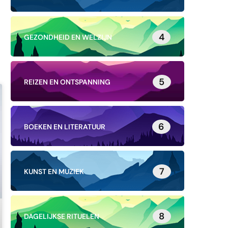
4
GEZONDHEID EN WELZIJN
5
REIZEN EN ONTSPANNING
6
BOEKEN EN LITERATUUR
7
KUNST EN MUZIEK
8
DAGELIJKSE RITUELEN