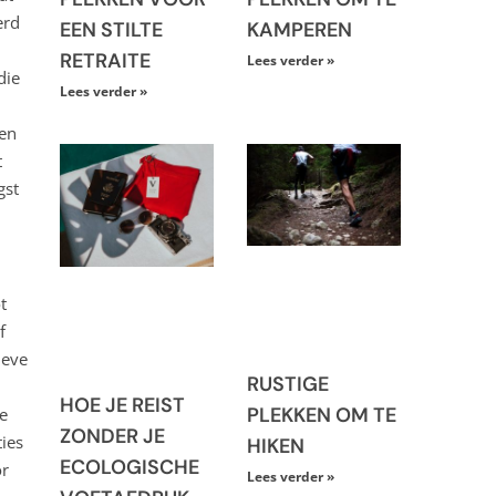
erd
EEN STILTE
KAMPEREN
RETRAITE
Lees verder »
die
Lees verder »
ren
t
gst
t
f
ieve
RUSTIGE
HOE JE REIST
PLEKKEN OM TE
ie
ZONDER JE
ies
HIKEN
ECOLOGISCHE
or
Lees verder »