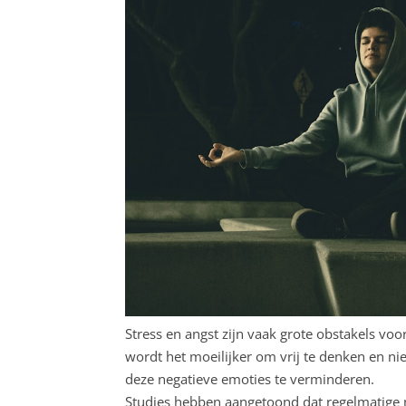
Stress en angst zijn vaak grote obstakels voo
wordt het moeilijker om vrij te denken en ni
deze negatieve emoties te verminderen.
Studies hebben aangetoond dat regelmatige m