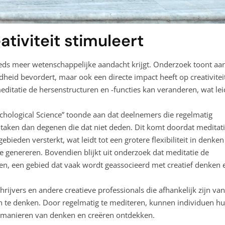
ativiteit stimuleert
eeds meer wetenschappelijke aandacht krijgt. Onderzoek toont aa
ndheid bevordert, maar ook een directe impact heeft op creativitei
tatie de hersenstructuren en -functies kan veranderen, wat lei
sychological Science” toonde aan dat deelnemers die regelmatig
 taken dan degenen die dat niet deden. Dit komt doordat meditat
bieden versterkt, wat leidt tot een grotere flexibiliteit in denken
genereren. Bovendien blijkt uit onderzoek dat meditatie de
ogen, een gebied dat vaak wordt geassocieerd met creatief denken 
hrijvers en andere creatieve professionals die afhankelijk zijn van
te denken. Door regelmatig te mediteren, kunnen individuen h
e manieren van denken en creëren ontdekken.