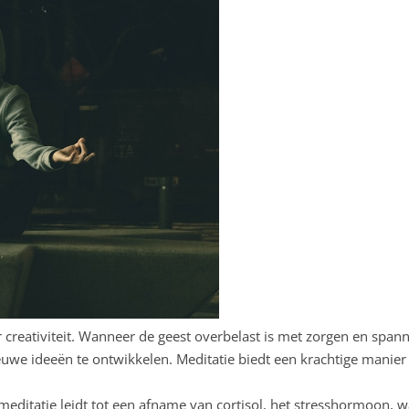
r creativiteit. Wanneer de geest overbelast is met zorgen en spann
euwe ideeën te ontwikkelen. Meditatie biedt een krachtige manie
editatie leidt tot een afname van cortisol, het stresshormoon, w