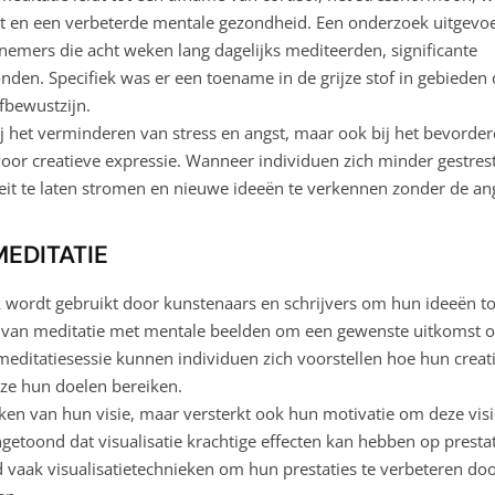
teit en een verbeterde mentale gezondheid. Een onderzoek uitgevo
nemers die acht weken lang dagelijks mediteerden, significante
den. Specifiek was er een toename in de grijze stof in gebieden 
lfbewustzijn.
bij het verminderen van stress en angst, maar ook bij het bevorde
 voor creatieve expressie. Wanneer individuen zich minder gestres
iteit te laten stromen en nieuwe ideeën te verkennen zonder de an
MEDITATIE
ak wordt gebruikt door kunstenaars en schrijvers om hun ideeën to
 van meditatie met mentale beelden om een gewenste uitkomst o
 meditatiesessie kunnen individuen zich voorstellen hoe hun creat
 ze hun doelen bereiken.
lijken van hun visie, maar versterkt ook hun motivatie om deze vis
etoond dat visualisatie krachtige effecten kan hebben op prestat
ld vaak visualisatietechnieken om hun prestaties te verbeteren do