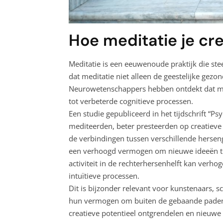
Hoe meditatie je cre
Meditatie is een eeuwenoude praktijk die st
dat meditatie niet alleen de geestelijke gezo
Neurowetenschappers hebben ontdekt dat medi
tot verbeterde cognitieve processen.
Een studie gepubliceerd in het tijdschrift “P
mediteerden, beter presteerden op creatieve
de verbindingen tussen verschillende hersenge
een verhoogd vermogen om nieuwe ideeën te 
activiteit in de rechterhersenhelft kan verh
intuïtieve processen.
Dit is bijzonder relevant voor kunstenaars, sc
hun vermogen om buiten de gebaande paden 
creatieve potentieel ontgrendelen en nieuw