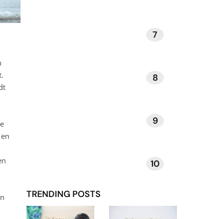
7
KUNST EN MUZIEK
n
t.
8
DAGELIJKSE RITUELEN
dt
9
VERHALEN EN INSPIRATIE
ie
 en
en
10
TECHNOLOGIE EN APPS
TRENDING POSTS
un