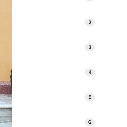
2
NATUUR EN BUITENLEVEN
3
INTERIEUR EN DESIGN
4
GEZONDHEID EN WELZIJN
5
REIZEN EN ONTSPANNING
6
BOEKEN EN LITERATUUR