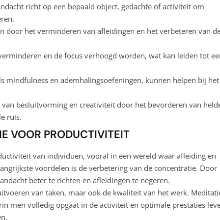
aandacht richt op een bepaald object, gedachte of activiteit om
eren.
en door het verminderen van afleidingen en het verbeteren van d
 verminderen en de focus verhoogd worden, wat kan leiden tot ee
als mindfulness en ademhalingsoefeningen, kunnen helpen bij het
n van besluitvorming en creativiteit door het bevorderen van held
e ruis.
IE VOOR PRODUCTIVITEIT
uctiviteit van individuen, vooral in een wereld waar afleiding en
angrijkste voordelen is de verbetering van de concentratie. Door
ndacht beter te richten en afleidingen te negeren.
t uitvoeren van taken, maar ook de kwaliteit van het werk. Meditati
n men volledig opgaat in de activiteit en optimale prestaties leve
en.