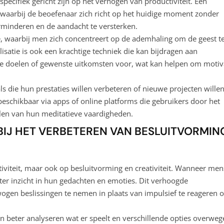
specifiek gericht zijn op het verhogen van productiviteit. Een
, waarbij de beoefenaar zich richt op het huidige moment zonder
erminderen en de aandacht te versterken.
, waarbij men zich concentreert op de ademhaling om de geest t
isatie is ook een krachtige techniek die kan bijdragen aan
fieke doelen of gewenste uitkomsten voor, wat kan helpen om motiv
als die hun prestaties willen verbeteren of nieuwe projecten wille
 beschikbaar via apps of online platforms die gebruikers door het
elen van hun meditatieve vaardigheden.
BIJ HET VERBETEREN VAN BESLUITVORMIN
ctiviteit, maar ook op besluitvorming en creativiteit. Wanneer me
ter inzicht in hun gedachten en emoties. Dit verhoogde
wogen beslissingen te nemen in plaats van impulsief te reageren 
n beter analyseren wat er speelt en verschillende opties overweg