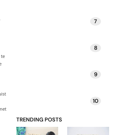
,
7
KUNST EN MUZIEK
8
DAGELIJKSE RITUELEN
 te
e
9
VERHALEN EN INSPIRATIE
ist
10
TECHNOLOGIE EN APPS
met
TRENDING POSTS