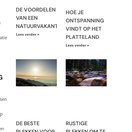
DE VOORDELEN
HOE JE
VAN EEN
ONTSPANNING
e
NATUURVAKANTIE
VINDT OP HET
Lees verder »
PLATTELAND
atie
Lees verder »
n
G
nsen
op
DE BESTE
RUSTIGE
en
PLEKKEN VOOR
PLEKKEN OM TE