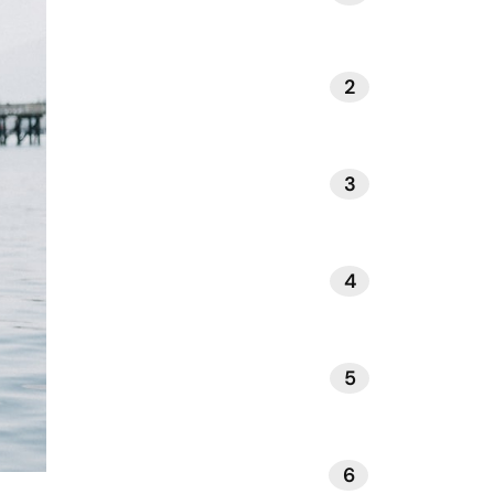
2
NATUUR EN BUITENLEVEN
3
INTERIEUR EN DESIGN
4
GEZONDHEID EN WELZIJN
5
REIZEN EN ONTSPANNING
6
BOEKEN EN LITERATUUR