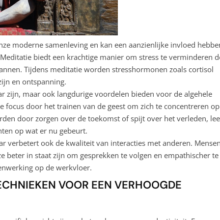
nze moderne samenleving en kan een aanzienlijke invloed hebbe
 Meditatie biedt een krachtige manier om stress te verminderen 
pannen. Tijdens meditatie worden stresshormonen zoals cortisol
zijn en ontspanning.
aar zijn, maar ook langdurige voordelen bieden voor de algehele
 focus door het trainen van de geest om zich te concentreren op
rden door zorgen over de toekomst of spijt over het verleden, lee
hten op wat er nu gebeurt.
aar verbetert ook de kwaliteit van interacties met anderen. Mensen
e beter in staat zijn om gesprekken te volgen en empathischer te
menwerking op de werkvloer.
TECHNIEKEN VOOR EEN VERHOOGDE