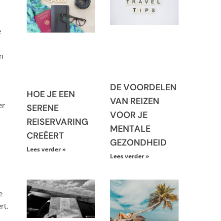
e
n
DE VOORDELEN
HOE JE EEN
VAN REIZEN
er
SERENE
VOOR JE
REISERVARING
MENTALE
CREËERT
GEZONDHEID
Lees verder »
Lees verder »
e
rt.