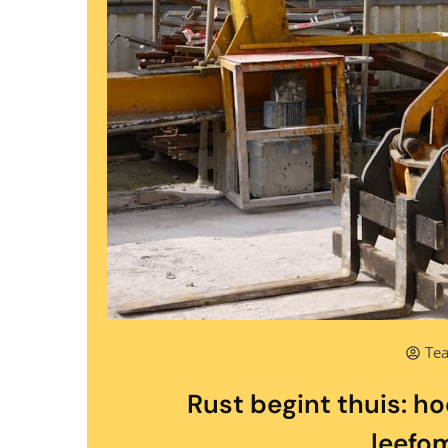
Tea
Rust begint thuis: h
leefo