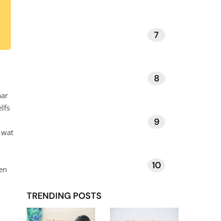
7
KUNST EN MUZIEK
8
DAGELIJKSE RITUELEN
aar
lfs
9
VERHALEN EN INSPIRATIE
 wat
10
TECHNOLOGIE EN APPS
en
TRENDING POSTS