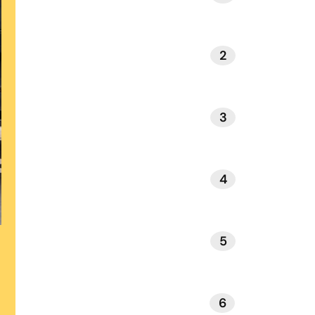
2
NATUUR EN BUITENLEVEN
3
INTERIEUR EN DESIGN
4
GEZONDHEID EN WELZIJN
5
REIZEN EN ONTSPANNING
6
BOEKEN EN LITERATUUR