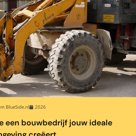
m BlueSide.nl
2026
oe een bouwbedrijf jouw ideale
mgeving creëert