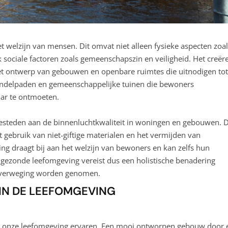
t welzijn van mensen. Dit omvat niet alleen fysieke aspecten zoal
k sociale factoren zoals gemeenschapszin en veiligheid. Het creër
t ontwerp van gebouwen en openbare ruimtes die uitnodigen tot
andelpaden en gemeenschappelijke tuinen die bewoners
ar te ontmoeten.
besteden aan de binnenluchtkwaliteit in woningen en gebouwen. D
t gebruik van niet-giftige materialen en het vermijden van
 draagt bij aan het welzijn van bewoners en kan zelfs hun
n gezonde leefomgeving vereist dus een holistische benadering
 overweging worden genomen.
 IN DE LEEFOMGEVING
e we onze leefomgeving ervaren. Een mooi ontworpen gebouw door 