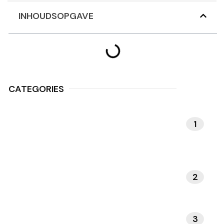
INHOUDSOPGAVE
CATEGORIES
1
MEDITATIE EN
MINDFULNESS
2
NATUUR EN BUITENLEVEN
3
INTERIEUR EN DESIGN