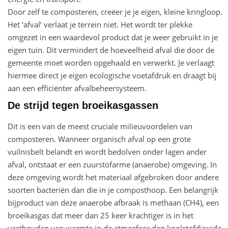
Door zelf te composteren, creëer je je eigen, kleine kringloop.
Het ‘afval’ verlaat je terrein niet. Het wordt ter plekke
omgezet in een waardevol product dat je weer gebruikt in je
eigen tuin. Dit vermindert de hoeveelheid afval die door de
gemeente moet worden opgehaald en verwerkt. Je verlaagt
hiermee direct je eigen ecologische voetafdruk en draagt bij
aan een efficiënter afvalbeheersysteem.
De strijd tegen broeikasgassen
Dit is een van de meest cruciale milieuvoordelen van
composteren. Wanneer organisch afval op een grote
vuilnisbelt belandt en wordt bedolven onder lagen ander
afval, ontstaat er een zuurstofarme (anaerobe) omgeving. In
deze omgeving wordt het materiaal afgebroken door andere
soorten bacteriën dan die in je composthoop. Een belangrijk
bijproduct van deze anaerobe afbraak is methaan (CH4), een
broeikasgas dat meer dan 25 keer krachtiger is in het
vasthouden van warmte in de atmosfeer dan koolstofdioxide