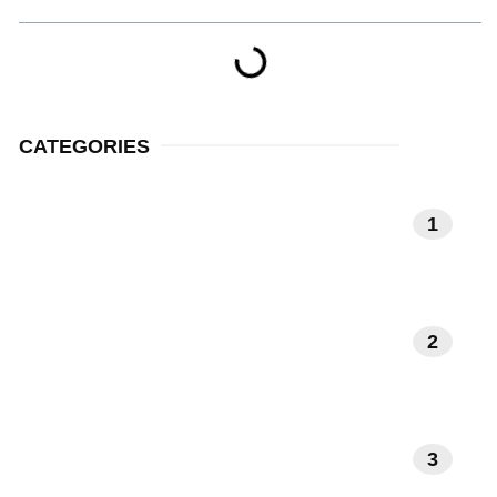
CATEGORIES
MEDITATIE EN
1
MINDFULNESS
NATUUR EN
2
BUITENLEVEN
3
INTERIEUR EN DESIGN