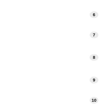
6
BOEKEN EN LITERATUUR
7
KUNST EN MUZIEK
8
DAGELIJKSE RITUELEN
9
VERHALEN EN INSPIRATIE
10
TECHNOLOGIE EN APPS