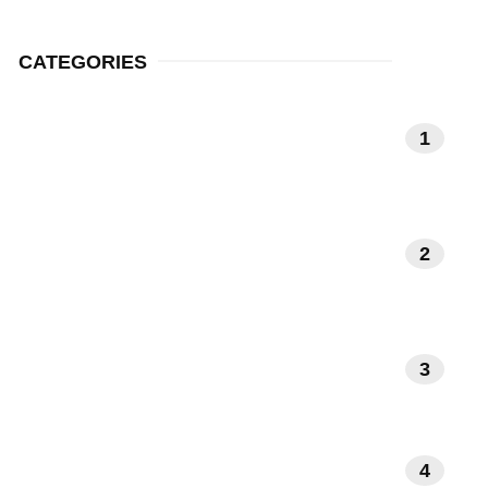
CATEGORIES
MEDITATIE EN
1
MINDFULNESS
NATUUR EN
2
BUITENLEVEN
3
INTERIEUR EN DESIGN
4
GEZONDHEID EN WELZIJN