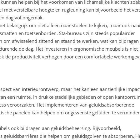
kunnen helpen bij het voorkomen van lichamelijke klachten zoal
l met verstelbare hoogte en rugleuning kan bijvoorbeeld het vers
en dag vol ongemak.
et belangrijk om niet alleen naar stoelen te kijken, maar ook naa
uismatten en toetsenborden. Sta-bureaus zijn steeds populairder
en om afwisselend zittend en staand te werken, wat kan bijdragen
durende de dag. Het investeren in ergonomische meubels is niet
ok de productiviteit verhogen door een comfortabele werkomgev
spect van interieurontwerp, maar het kan een aanzienlijke impac
van een ruimte. In drukke stedelijke gebieden of open kantoorrui
stress veroorzaken. Het implementeren van geluidsabsorberende
estische panelen kan helpen om ongewenste geluiden te verminde
bels ook bijdragen aan geluidsbeheersing. Bijvoorbeeld,
 geluidsbarrières die helpen om geluidsgolven te absorberen. H