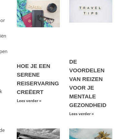
oor
iën
open
DE
HOE JE EEN
VOORDELEN
SERENE
VAN REIZEN
REISERVARING
VOOR JE
ek
CREËERT
MENTALE
Lees verder »
GEZONDHEID
Lees verder »
 de