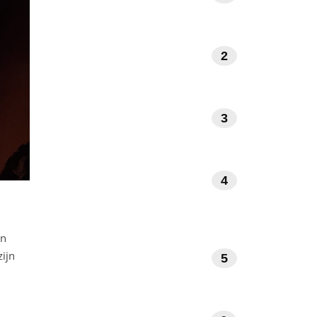
2
NATUUR EN BUITENLEVEN
3
INTERIEUR EN DESIGN
GEZONDHEID EN
4
WELZIJN
an
zijn
5
REIZEN EN ONTSPANNING