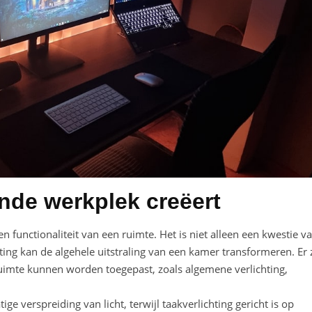
nde werkplek creëert
 en functionaliteit van een ruimte. Het is niet alleen een kwestie v
ting kan de algehele uitstraling van een kamer transformeren. Er 
 ruimte kunnen worden toegepast, zoals algemene verlichting,
ge verspreiding van licht, terwijl taakverlichting gericht is op