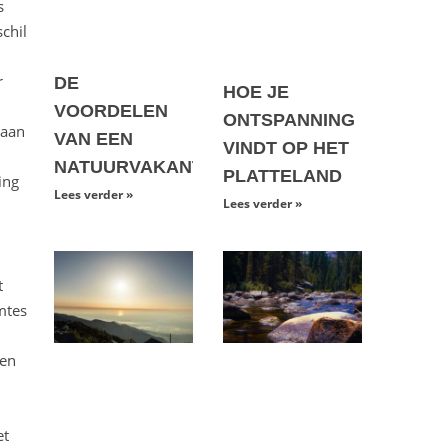
s
chil
r
DE
HOE JE
VOORDELEN
ONTSPANNING
 aan
VAN EEN
VINDT OP HET
NATUURVAKANTIE
PLATTELAND
ing
Lees verder »
Lees verder »
t
mtes
ren
et