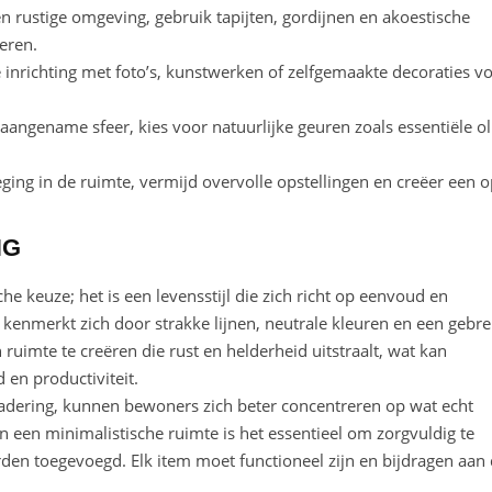
n rustige omgeving, gebruik tapijten, gordijnen en akoestische
eren.
 inrichting met foto’s, kunstwerken of zelfgemaakte decoraties v
angename sfeer, kies voor natuurlijke geuren zoals essentiële ol
ing in de ruimte, vermijd overvolle opstellingen en creëer een 
NG
e keuze; het is een levensstijl die zich richt op eenvoud en
ng kenmerkt zich door strakke lijnen, neutrale kleuren en een gebr
ruimte te creëren die rust en helderheid uitstraalt, wat kan
en productiviteit.
adering, kunnen bewoners zich beter concentreren op wat echt
van een minimalistische ruimte is het essentieel om zorgvuldig te
den toegevoegd. Elk item moet functioneel zijn en bijdragen aan