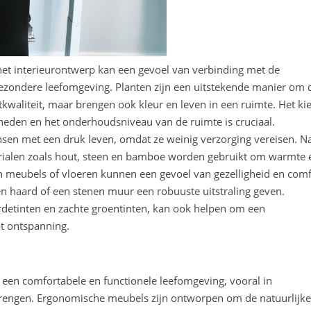
 het interieurontwerp kan een gevoel van verbinding met de
ezondere leefomgeving. Planten zijn een uitstekende manier om d
htkwaliteit, maar brengen ook kleur en leven in een ruimte. Het ki
gheden en het onderhoudsniveau van de ruimte is cruciaal.
nsen met een druk leven, omdat ze weinig verzorging vereisen. N
rialen zoals hout, steen en bamboe worden gebruikt om warmte 
n meubels of vloeren kunnen een gevoel van gezelligheid en comf
en haard of een stenen muur een robuuste uitstraling geven.
ardetinten en zachte groentinten, kan ook helpen om een
ot ontspanning.
 een comfortabele en functionele leefomgeving, vooral in
engen. Ergonomische meubels zijn ontworpen om de natuurlijke