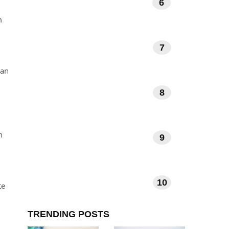
6
BOEKEN EN LITERATUUR
m
7
KUNST EN MUZIEK
van
8
DAGELIJKSE RITUELEN
n
9
VERHALEN EN INSPIRATIE
10
TECHNOLOGIE EN APPS
te
n
TRENDING POSTS