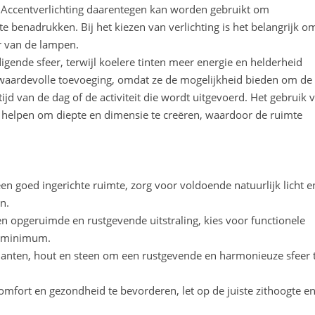
en. Accentverlichting daarentegen kan worden gebruikt om
 benadrukken. Bij het kiezen van verlichting is het belangrijk o
r van de lampen.
igende sfeer, terwijl koelere tinten meer energie en helderheid
 waardevolle toevoeging, omdat ze de mogelijkheid bieden om de
 tijd van de dag of de activiteit die wordt uitgevoerd. Het gebruik 
n helpen om diepte en dimensie te creëren, waardoor de ruimte
 een goed ingerichte ruimte, zorg voor voldoende natuurlijk licht e
n.
en opgeruimde en rustgevende uitstraling, kies voor functionele
n minimum.
planten, hout en steen om een rustgevende en harmonieuze sfeer 
fort en gezondheid te bevorderen, let op de juiste zithoogte e