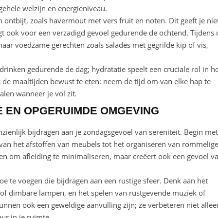
gehele welzijn en energieniveau.
ntbijt, zoals havermout met vers fruit en noten. Dit geeft je nie
rgt ook voor een verzadigd gevoel gedurende de ochtend. Tijdens 
 maar voedzame gerechten zoals salades met gegrilde kip of vis,
drinken gedurende de dag; hydratatie speelt een cruciale rol in h
 de maaltijden bewust te eten: neem de tijd om van elke hap te
alen wanneer je vol zit.
E EN OPGERUIMDE OMGEVING
ienlijk bijdragen aan je zondagsgevoel van sereniteit. Begin met
 van het afstoffen van meubels tot het organiseren van rommelig
en om afleiding te minimaliseren, maar creëert ook een gevoel v
 te voegen die bijdragen aan een rustige sfeer. Denk aan het
n of dimbare lampen, en het spelen van rustgevende muziek of
nnen ook een geweldige aanvulling zijn; ze verbeteren niet allee
ur in je ruimte.