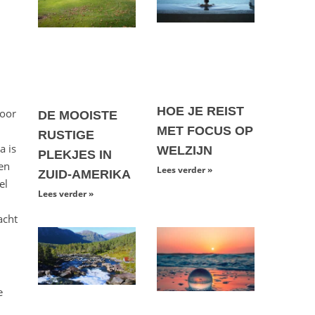
HOE JE REIST
voor
DE MOOISTE
MET FOCUS OP
RUSTIGE
a is
WELZIJN
PLEKJES IN
en
Lees verder »
ZUID-AMERIKA
el
Lees verder »
acht
e