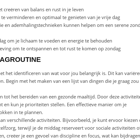
t creëren van balans en rust in je leven
 te verminderen en optimaal te genieten van je vrije dag
tie en ademhalingstechnieken kunnen helpen om een serene zon
g om je lichaam te voeden en energie te behouden
eving om te ontspannen en tot rust te komen op zondag
DAGROUTINE
 het identificeren van wat voor jou belangrijk is. Dit kan variër
ren. Begin met het maken van een lijst van dingen die je graag zou
n tot het bereiden van een gezonde maaltijd. Door deze activiteit
ht en kun je prioriteiten stellen. Een effectieve manier om je
lokken in te plannen.
 aan verschillende activiteiten. Bijvoorbeeld, je kunt ervoor kiezen
fzorg, terwijl je de middag reserveert voor sociale activiteiten o
n, creëer je een gevoel van discipline en focus, wat kan bijdrage