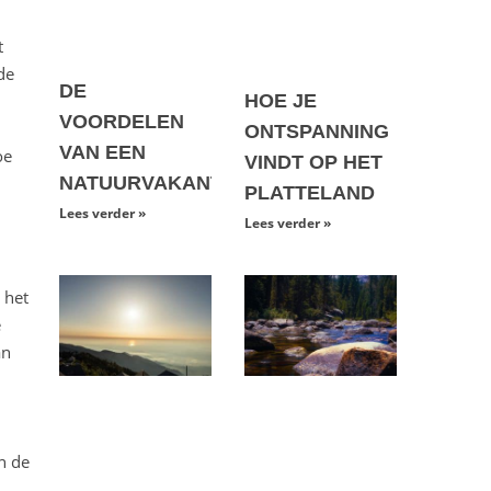
t
de
DE
HOE JE
VOORDELEN
ONTSPANNING
VAN EEN
oe
VINDT OP HET
NATUURVAKANTIE
PLATTELAND
Lees verder »
Lees verder »
 het
e
an
n de