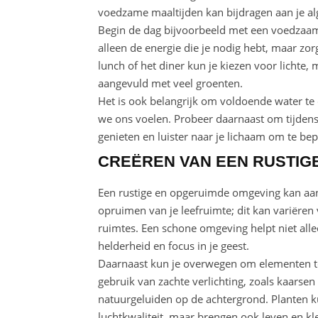
voedzame maaltijden kan bijdragen aan je al
Begin de dag bijvoorbeeld met een voedzaam o
alleen de energie die je nodig hebt, maar zo
lunch of het diner kun je kiezen voor lichte,
aangevuld met veel groenten.
Het is ook belangrijk om voldoende water te 
we ons voelen. Probeer daarnaast om tijdens
genieten en luister naar je lichaam om te bep
CREËREN VAN EEN RUSTIG
Een rustige en opgeruimde omgeving kan aanz
opruimen van je leefruimte; dit kan variëren
ruimtes. Een schone omgeving helpt niet alle
helderheid en focus in je geest.
Daarnaast kun je overwegen om elementen toe
gebruik van zachte verlichting, zoals kaarse
natuurgeluiden op de achtergrond. Planten ku
luchtkwaliteit, maar brengen ook leven en kle