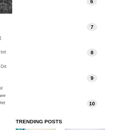
6
BOEKEN EN LITERATUUR
7
KUNST EN MUZIEK
g
 tot
8
DAGELIJKSE RITUELEN
 Dit
9
VERHALEN EN INSPIRATIE
el
 we
Het
10
TECHNOLOGIE EN APPS
TRENDING POSTS