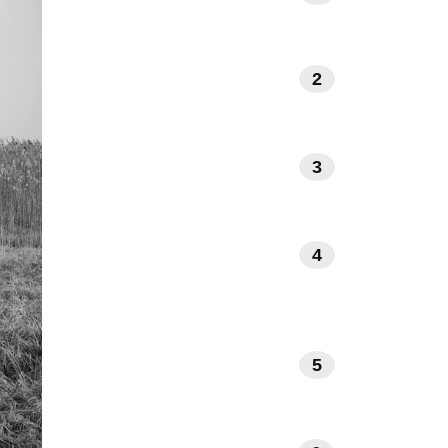
2
NATUUR EN BUITENLEVEN
3
INTERIEUR EN DESIGN
GEZONDHEID EN
4
WELZIJN
5
REIZEN EN ONTSPANNING