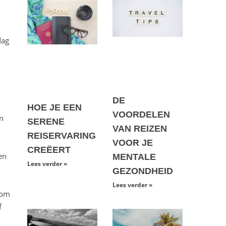
dag
DE
HOE JE EEN
VOORDELEN
en
SERENE
VAN REIZEN
REISERVARING
VOOR JE
CREËERT
en
MENTALE
Lees verder »
GEZONDHEID
Lees verder »
 om
f
n