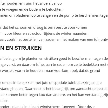
 te houden en ruim het snoeiafval op
e te voegen en de bodem te beluchten
pannen om bladeren op te vangen en de pomp te beschermen tege
r dat het schoon en droog is om roest te voorkomen
in voor kleur en structuur tijdens de wintermaanden
ar, zoals het bestellen van zaden en het maken van een tuinont
N EN STRUIKEN
aal belang om je planten en struiken goed te beschermen tegen de
renge vorst, en daarom is het aan te raden om ze te bedekken met
m de wortels warm te houden, maar voorkomt ook dat de grond
jn om ze in te pakken met jute of speciale tuinbedekkingen die
andigheden. Daarnaast is het belangrijk om aandacht te beste
ken kunnen beter tegen kou dan andere, en het kan verstandig zij
atsen.
andere plant zijn die als windscherm fungeert. Door deze