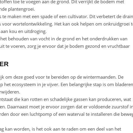
ffen toe te voegen aan de grond. Dit verrijkt de bodem met
onde plantengroei.
s te maken met een spade of een cultivator. Dit verbetert de drai
 is voor wortelontwikkeling. Het kan ook helpen om onkruidgroei t
 aan kou en uitdroging.
 het behouden van vocht in de grond en het onderdrukken van
it te voeren, zorg je ervoor dat je bodem gezond en vruchtbaar
VER
angrijk om deze goed voor te bereiden op de wintermaanden. De
 het ecosysteem in je vijver. Een belangrijke stap is om bladere
rwijderen.
tstaat die kan rotten en schadelijke gassen kan produceren, wat
ren. Daarnaast moet je ervoor zorgen dat er voldoende zuurstof i
worden door een luchtpomp of een waterval te installeren die bewe
g kan worden, is het ook aan te raden om een deel van het