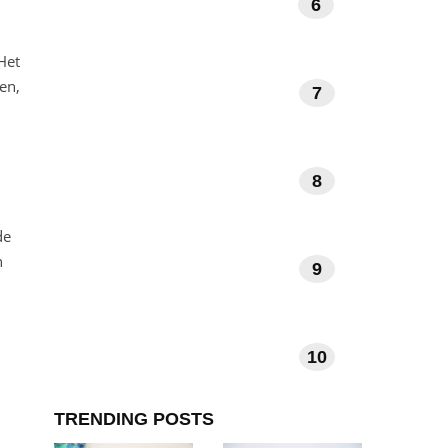
6
BOEKEN EN LITERATUUR
Het
en,
7
KUNST EN MUZIEK
8
DAGELIJKSE RITUELEN
de
n
9
VERHALEN EN INSPIRATIE
10
TECHNOLOGIE EN APPS
TRENDING POSTS