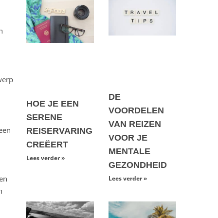
n
werp
DE
HOE JE EEN
VOORDELEN
SERENE
VAN REIZEN
 een
REISERVARING
VOOR JE
CREËERT
MENTALE
Lees verder »
GEZONDHEID
den
Lees verder »
n