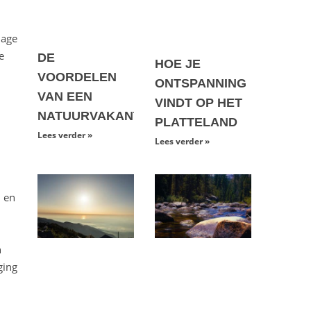
nage
e
DE
HOE JE
VOORDELEN
ONTSPANNING
VAN EEN
VINDT OP HET
NATUURVAKANTIE
PLATTELAND
Lees verder »
Lees verder »
n en
n
ging