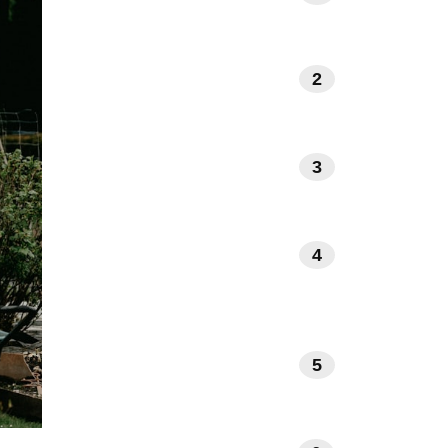
2
NATUUR EN BUITENLEVEN
3
INTERIEUR EN DESIGN
GEZONDHEID EN
4
WELZIJN
5
REIZEN EN ONTSPANNING