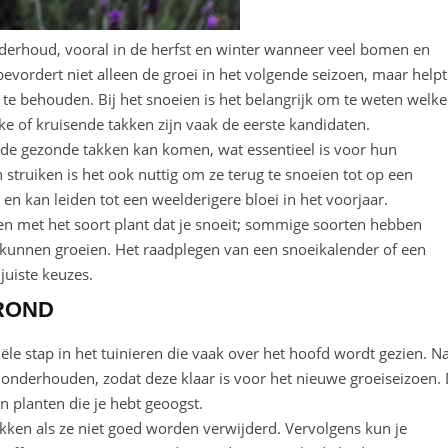
nderhoud, vooral in de herfst en winter wanneer veel bomen en
 bevordert niet alleen de groei in het volgende seizoen, maar helpt
e behouden. Bij het snoeien is het belangrijk om te weten welke
e of kruisende takken zijn vaak de eerste kandidaten.
ij de gezonde takken kan komen, wat essentieel is voor hun
truiken is het ook nuttig om ze terug te snoeien tot op een
en kan leiden tot een weelderigere bloei in het voorjaar.
en met het soort plant dat je snoeit; sommige soorten hebben
kunnen groeien. Het raadplegen van een snoeikalender of een
juiste keuzes.
ROND
ële stap in het tuinieren die vaak over het hoofd wordt gezien. N
onderhouden, zodat deze klaar is voor het nieuwe groeiseizoen. 
n planten die je hebt geoogst.
kken als ze niet goed worden verwijderd. Vervolgens kun je