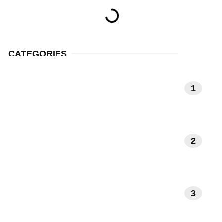
CATEGORIES
MEDITATIE EN
1
MINDFULNESS
NATUUR EN
2
BUITENLEVEN
3
INTERIEUR EN DESIGN