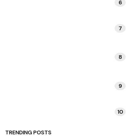
6
BOEKEN EN LITERATUUR
7
KUNST EN MUZIEK
8
DAGELIJKSE RITUELEN
9
VERHALEN EN INSPIRATIE
10
TECHNOLOGIE EN APPS
TRENDING POSTS