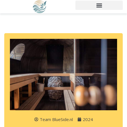
Team BlueSide.nl
2024