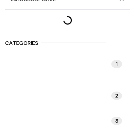
CATEGORIES
1
MEDITATIE EN
MINDFULNESS
2
NATUUR EN BUITENLEVEN
3
INTERIEUR EN DESIGN