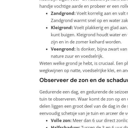
handje vochtige aarde en probeer er een roll
Zandgrond:
Voelt korrelig aan en valt 
Zandgrond warmt snel op en water zakt
Kleigrond:
Voelt plakkerig en glad aan
kunt buigen. Kleigrond houdt water en 
zijn en in de zomer keihard worden.
Veengrond:
Is donker, bijna zwart van 
nature zuur en voedselrijk.
Weten welke grond je hebt, is cruciaal. Een p
wegkwijnen op natte, voedselrijke klei, en a
Observeer de zon en de schad
Gedurende een dag, en gedurende de seizoenen
tuin te observeren. Waar komt de zon op en 
delen liggen een groot deel van de dag in d
eenvoudig schetsje van je tuin en arceer de v
Volle zon:
Meer dan 6 uur direct zonlic
Halfschaduw:
Tussen de 3 en 6 uur dir