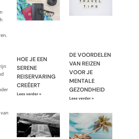
en
ch
ren.
DE VOORDELEN
HOE JE EEN
VAN REIZEN
ijn
SERENE
VOOR JE
nd
REISERVARING
MENTALE
CREËERT
GEZONDHEID
nder
Lees verder »
Lees verder »
 van