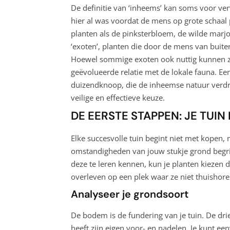
De definitie van ‘inheems’ kan soms voor ver
hier al was voordat de mens op grote schaal 
planten als de pinksterbloem, de wilde mar
‘exoten’, planten die door de mens van buiten
Hoewel sommige exoten ook nuttig kunnen zij
geëvolueerde relatie met de lokale fauna. Een
duizendknoop, die de inheemse natuur verdri
veilige en effectieve keuze.
DE EERSTE STAPPEN: JE TUI
Elke succesvolle tuin begint niet met kopen, 
omstandigheden van jouw stukje grond begrij
deze te leren kennen, kun je planten kiezen d
overleven op een plek waar ze niet thuishore
Analyseer je grondsoort
De bodem is de fundering van je tuin. De drie
heeft zijn eigen voor- en nadelen. Je kunt e