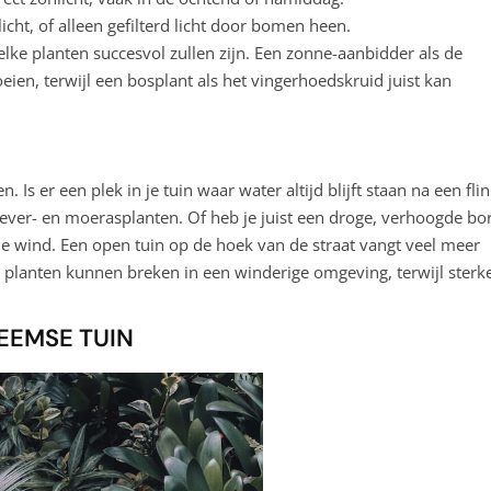
cht, of alleen gefilterd licht door bomen heen.
elke planten succesvol zullen zijn. Een zonne-aanbidder als de
ien, terwijl een bosplant als het vingerhoedskruid juist kan
 Is er een plek in je tuin waar water altijd blijft staan na een fli
 oever- en moerasplanten. Of heb je juist een droge, verhoogde bo
de wind. Een open tuin op de hoek van de straat vangt veel meer
 planten kunnen breken in een winderige omgeving, terwijl sterke
EEMSE TUIN