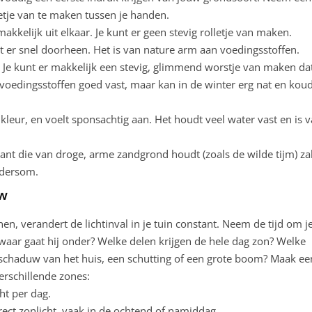
etje van te maken tussen je handen.
makkelijk uit elkaar. Je kunt er geen stevig rolletje van maken.
 er snel doorheen. Het is van nature arm aan voedingsstoffen.
. Je kunt er makkelijk een stevig, glimmend worstje van maken dat
voedingsstoffen goed vast, maar kan in de winter erg nat en kou
kleur, en voelt sponsachtig aan. Het houdt veel water vast en is 
lant die van droge, arme zandgrond houdt (zoals de wilde tijm) za
ndersom.
uw
, verandert de lichtinval in je tuin constant. Neem de tijd om j
waar gaat hij onder? Welke delen krijgen de hele dag zon? Welke
e schaduw van het huis, een schutting of een grote boom? Maak ee
erschillende zones:
ht per dag.
ect zonlicht, vaak in de ochtend of namiddag.