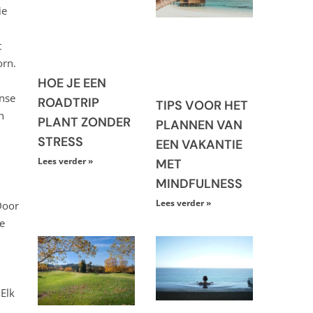
ie
t
orn.
HOE JE EEN
anse
ROADTRIP
TIPS VOOR HET
n
PLANT ZONDER
PLANNEN VAN
STRESS
EEN VAKANTIE
Lees verder »
MET
MINDFULNESS
Lees verder »
Door
te
 Elk