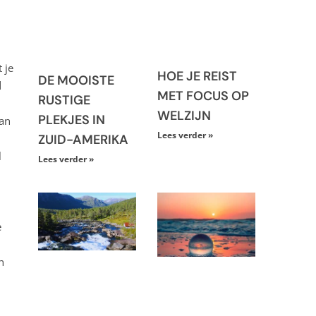
 je
HOE JE REIST
DE MOOISTE
d
MET FOCUS OP
RUSTIGE
WELZIJN
PLEKJES IN
van
Lees verder »
ZUID-AMERIKA
l
Lees verder »
e
n