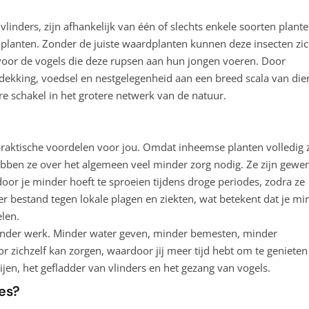
vlinders, zijn afhankelijk van één of slechts enkele soorten plant
dplanten. Zonder de juiste waardplanten kunnen deze insecten zi
 voor de vogels die deze rupsen aan hun jongen voeren. Door
e dekking, voedsel en nestgelegenheid aan een breed scala van die
re schakel in het grotere netwerk van de natuur.
 praktische voordelen voor jou. Omdat inheemse planten volledig z
bben ze over het algemeen veel minder zorg nodig. Ze zijn gewe
door je minder hoeft te sproeien tijdens droge periodes, zodra ze
er bestand tegen lokale plagen en ziekten, wat betekent dat je mi
elen.
inder werk. Minder water geven, minder bemesten, minder
oor zichzelf kan zorgen, waardoor jij meer tijd hebt om te genieten
ijen, het gefladder van vlinders en het gezang van vogels.
es?