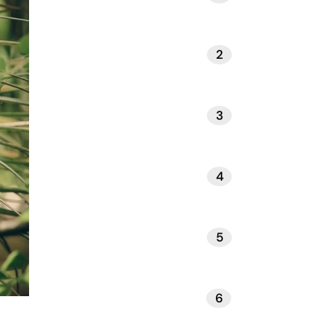
2
NATUUR EN BUITENLEVEN
3
INTERIEUR EN DESIGN
4
GEZONDHEID EN WELZIJN
5
REIZEN EN ONTSPANNING
6
BOEKEN EN LITERATUUR