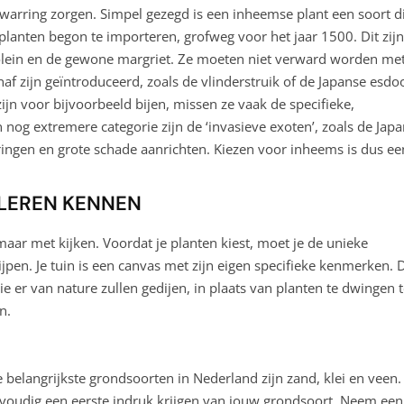
warring zorgen. Simpel gezegd is een inheemse plant een soort d
planten begon te importeren, grofweg voor het jaar 1500. Dit zijn
jolein en de gewone margriet. Ze moeten niet verward worden me
af zijn geïntroduceerd, zoals de vlinderstruik of de Japanse esdo
n voor bijvoorbeeld bijen, missen ze vaak de specifieke,
 nog extremere categorie zijn de ‘invasieve exoten’, zoals de Jap
ngen en grote schade aanrichten. Kiezen voor inheems is dus ee
N LEREN KENNEN
maar met kijken. Voordat je planten kiest, moet je de unieke
pen. Je tuin is een canvas met zijn eigen specifieke kenmerken. 
ie er van nature zullen gedijen, in plaats van planten te dwingen 
n.
 belangrijkste grondsoorten in Nederland zijn zand, klei en veen.
envoudig een eerste indruk krijgen van jouw grondsoort. Neem een