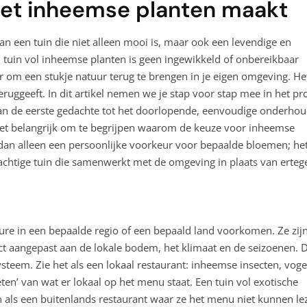
met inheemse planten maakt
een tuin die niet alleen mooi is, maar ook een levendige en
en tuin vol inheemse planten is geen ingewikkeld of onbereikbaar
 om een stukje natuur terug te brengen in je eigen omgeving. Het
ruggeeft. In dit artikel nemen we je stap voor stap mee in het pr
van de eerste gedachte tot het doorlopende, eenvoudige onderhou
het belangrijk om te begrijpen waarom de keuze voor inheemse
 dan alleen een persoonlijke voorkeur voor bepaalde bloemen; het
chtige tuin die samenwerkt met de omgeving in plaats van erteg
ure in een bepaalde regio of een bepaald land voorkomen. Ze zij
ct aangepast aan de lokale bodem, het klimaat en de seizoenen. D
teem. Zie het als een lokaal restaurant: inheemse insecten, voge
eten’ van wat er lokaal op het menu staat. Een tuin vol exotische
n als een buitenlands restaurant waar ze het menu niet kunnen le