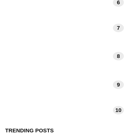
6
BOEKEN EN LITERATUUR
7
KUNST EN MUZIEK
8
DAGELIJKSE RITUELEN
9
VERHALEN EN INSPIRATIE
10
TECHNOLOGIE EN APPS
TRENDING POSTS